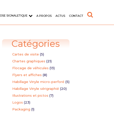
OSE SIGNALETIQUE
A PROPOS
ACTUS
CONTACT
Catégories
Cartes de visite
(5)
Chartes graphiques
(21)
Flocage de véhicules
(13)
d'entreprise
Typographie
Flyers et affiches
(8)
Habillage Vinyle micro-perforé
(5)
format sur adhésif vinyle
Création de la police de caractère
AWAX
Habillage Vinyle sérigraphié
(20)
IIlustrations et pictos
(7)
aire
Logos
(23)
Packaging
(1)