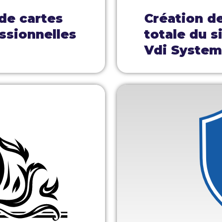
 de cartes
Création d
ssionnelles
totale du s
Vdi Syste