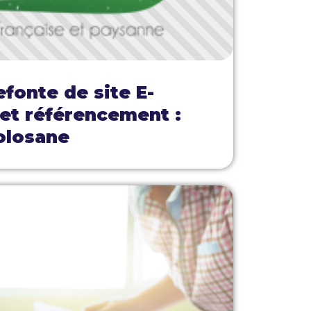
efonte de site E-
t référencement :
olosane