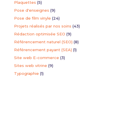
Plaquettes
(5)
Pose d'enseignes
(9)
torisation
Pose de film vinyle
(24)
seigne
Projets réalisés par nos soins
(43)
ion du formulaire de demande d'autorisation de modification de
Rédaction optimisée SEO
(9)
Référencement naturel (SEO)
(8)
Référencement payant (SEA)
(1)
Site web E-commerce
(3)
Sites web vitrine
(9)
Typographie
(1)