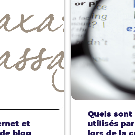
Quels sont 
ernet et
utilisés pa
 de blog
lors de la 