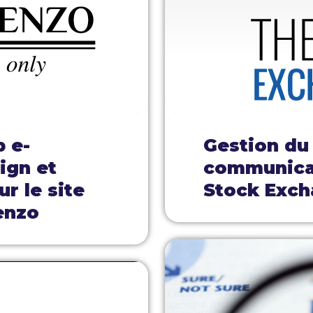
b e-
Gestion du
ign et
communicat
r le site
Stock Exch
enzo