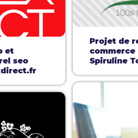
Projet de r
b et
commerce e
rel seo
Spiruline T
direct.fr