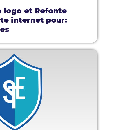
e logo et Refonte
ite internet pour:
mes