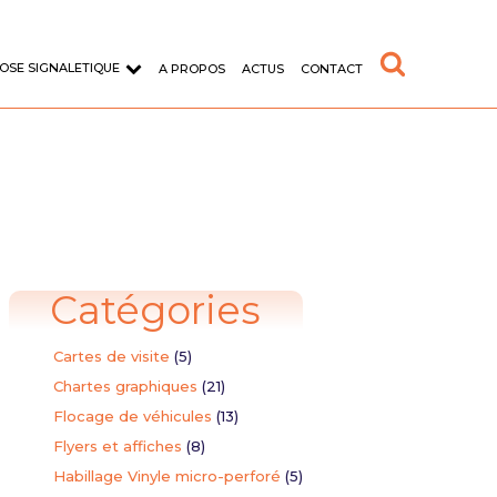
OSE SIGNALETIQUE
A PROPOS
ACTUS
CONTACT
Catégories
d'entreprise
Typographie
Cartes de visite
(5)
format sur adhésif vinyle
Création de la police de caractère
AWAX
Chartes graphiques
(21)
Flocage de véhicules
(13)
aire
Flyers et affiches
(8)
Habillage Vinyle micro-perforé
(5)