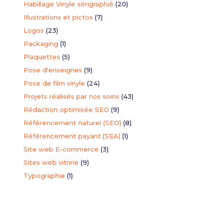
Habillage Vinyle sérigraphié
(20)
IIlustrations et pictos
(7)
torisation
Logos
(23)
seigne
Packaging
(1)
ion du formulaire de demande d'autorisation de modification de
Plaquettes
(5)
Pose d'enseignes
(9)
Pose de film vinyle
(24)
Projets réalisés par nos soins
(43)
Rédaction optimisée SEO
(9)
Référencement naturel (SEO)
(8)
Référencement payant (SEA)
(1)
Site web E-commerce
(3)
Sites web vitrine
(9)
Typographie
(1)