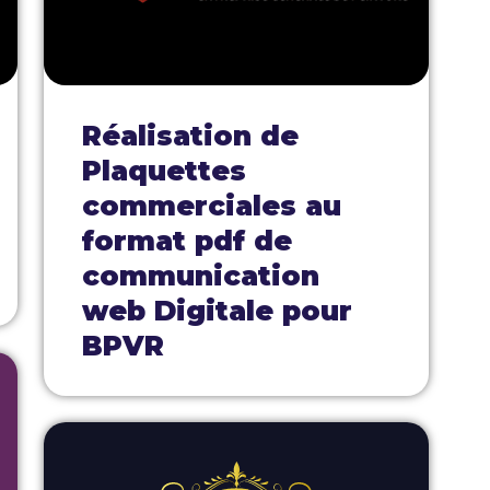
Impression sur adhésif micro-perforé
E-mailing marketing
partage automatique sur réseaux sociaux
Demande d'au
de pose d'en
Survey et Créat
façade
Réalisation de
Plaquettes
commerciales au
format pdf de
communication
web Digitale pour
BPVR