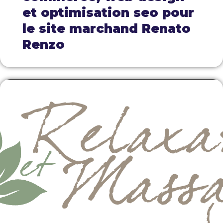
et optimisation seo pour
le site marchand Renato
Renzo