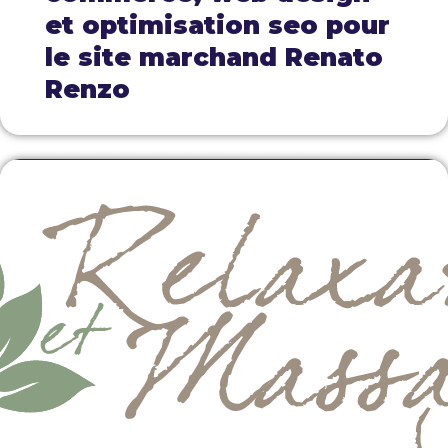
et optimisation seo pour
le site marchand Renato
Renzo