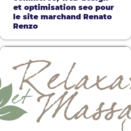
et optimisation seo pour
le site marchand Renato
Renzo