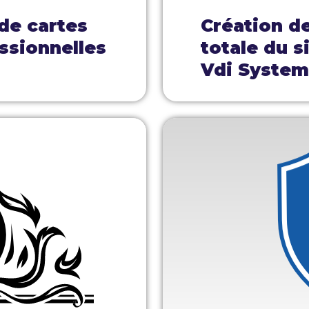
 de cartes
Création d
ssionnelles
totale du s
Vdi Syste