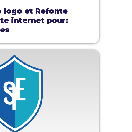
e logo et Refonte
ite internet pour:
mes