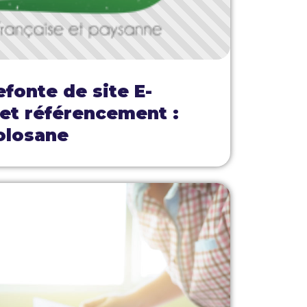
efonte de site E-
t référencement :
olosane