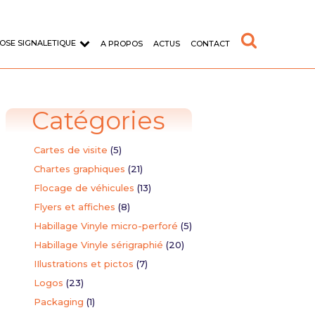
OSE SIGNALETIQUE
A PROPOS
ACTUS
CONTACT
Catégories
Cartes de visite
(5)
Chartes graphiques
(21)
Flocage de véhicules
(13)
d'entreprise
Typographie
Flyers et affiches
(8)
Habillage Vinyle micro-perforé
(5)
format sur adhésif vinyle
Création de la police de caractère
AWAX
Habillage Vinyle sérigraphié
(20)
IIlustrations et pictos
(7)
aire
Logos
(23)
Packaging
(1)