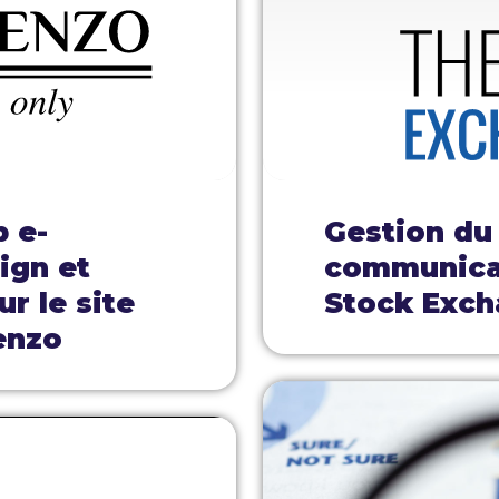
b e-
Gestion du
ign et
communicat
r le site
Stock Exch
enzo