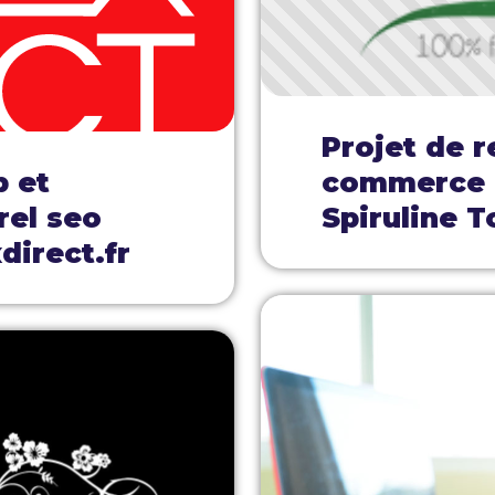
Projet de r
b et
commerce e
rel seo
Spiruline T
direct.fr