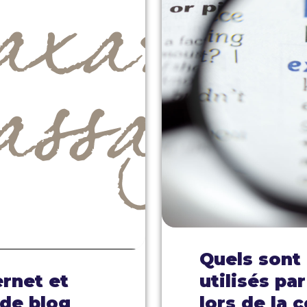
Quels sont 
ernet et
utilisés pa
 de blog
lors de la 