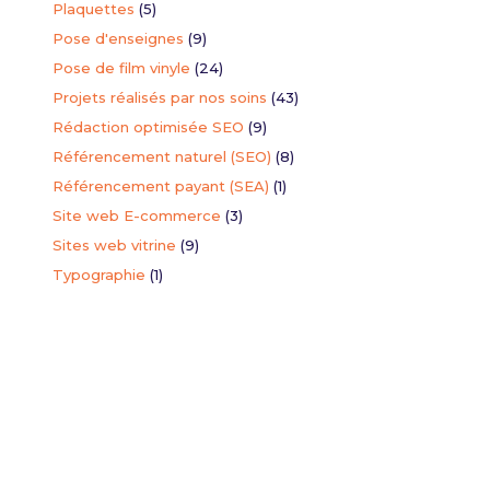
Plaquettes
(5)
Pose d'enseignes
(9)
torisation
Pose de film vinyle
(24)
seigne
Projets réalisés par nos soins
(43)
ion du formulaire de demande d'autorisation de modification de
Rédaction optimisée SEO
(9)
Référencement naturel (SEO)
(8)
Référencement payant (SEA)
(1)
Site web E-commerce
(3)
Sites web vitrine
(9)
Typographie
(1)