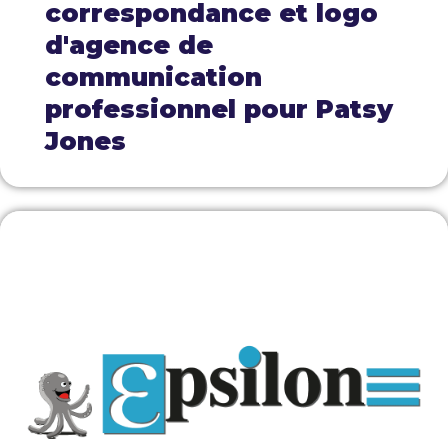
correspondance et logo
d'agence de
communication
professionnel pour Patsy
Jones