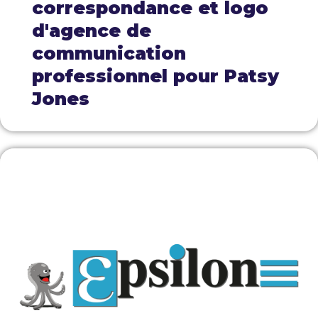
correspondance et logo
d'agence de
communication
professionnel pour Patsy
Jones