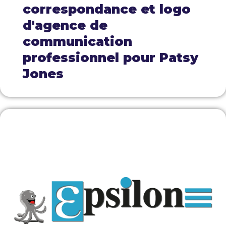
correspondance et logo
d'agence de
communication
professionnel pour Patsy
Jones