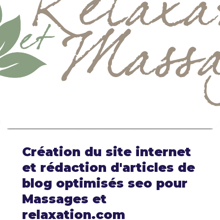
Création du site internet
et rédaction d'articles de
blog optimisés seo pour
Massages et
relaxation.com