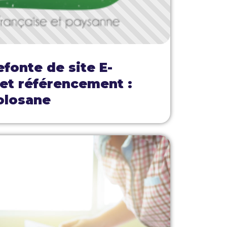
efonte de site E-
t référencement :
olosane