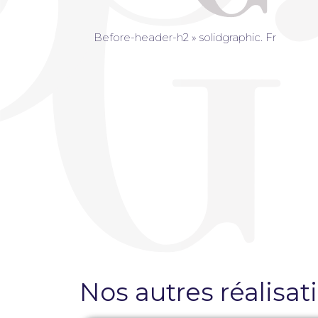
Création de site internet sur mesure
Brochures
Pose de film solaire et sécurité
Before-header-h2 » solidgraphic. Fr
Création de plaquettes publicitaires
Pose de film sur vitre anti chaleur
Pose de film sur vitre anti regard
Pose de film sur vitre anti intrusion
Nos autres réalisat