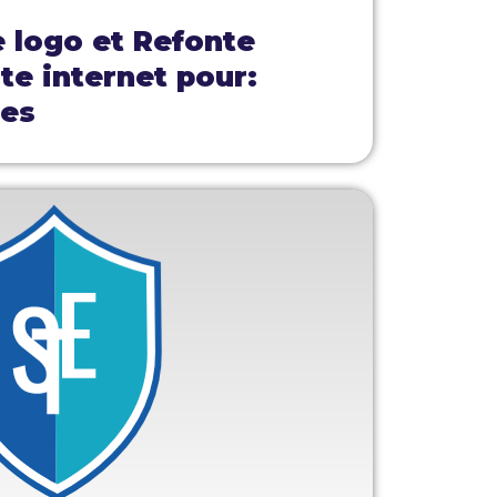
e logo et Refonte
ite internet pour:
mes