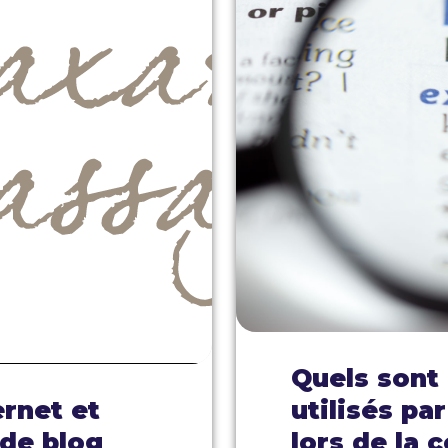
Quels sont 
ernet et
utilisés pa
 de blog
lors de la 