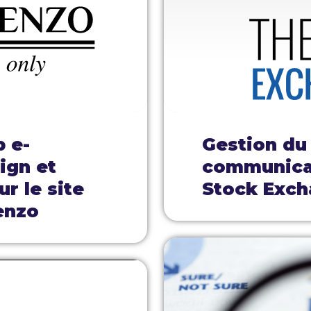
b e-
Gestion du
ign et
communicat
r le site
Stock Exch
enzo