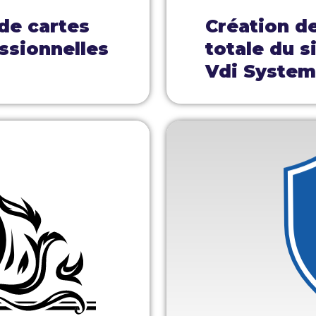
 de cartes
Création d
ssionnelles
totale du s
Vdi Syste