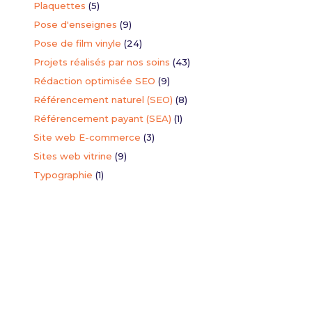
Plaquettes
(5)
Pose d'enseignes
(9)
torisation
Pose de film vinyle
(24)
seigne
Projets réalisés par nos soins
(43)
ion du formulaire de demande d'autorisation de modification de
Rédaction optimisée SEO
(9)
Référencement naturel (SEO)
(8)
Référencement payant (SEA)
(1)
Site web E-commerce
(3)
Sites web vitrine
(9)
Typographie
(1)