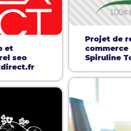
Projet de r
b et
commerce e
rel seo
Spiruline T
direct.fr