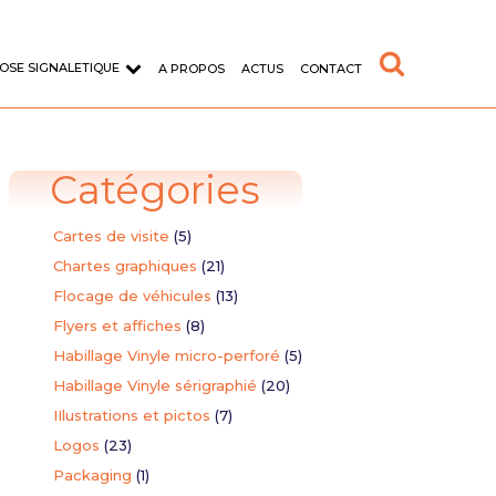
OSE SIGNALETIQUE
A PROPOS
ACTUS
CONTACT
Catégories
Cartes de visite
(5)
Chartes graphiques
(21)
Flocage de véhicules
(13)
d'entreprise
Typographie
Flyers et affiches
(8)
Habillage Vinyle micro-perforé
(5)
format sur adhésif vinyle
Création de la police de caractère
AWAX
Habillage Vinyle sérigraphié
(20)
IIlustrations et pictos
(7)
aire
Logos
(23)
Packaging
(1)