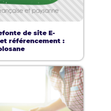
efonte de site E-
t référencement :
olosane