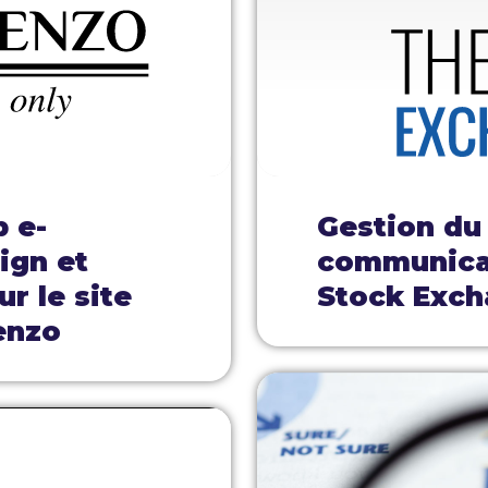
b e-
Gestion du
ign et
communicat
r le site
Stock Exch
enzo