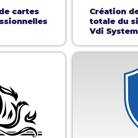
 de cartes
Création d
ssionnelles
totale du s
Vdi Syste