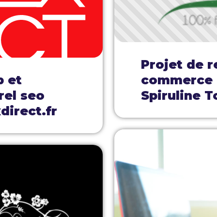
Projet de r
b et
commerce e
rel seo
Spiruline T
direct.fr