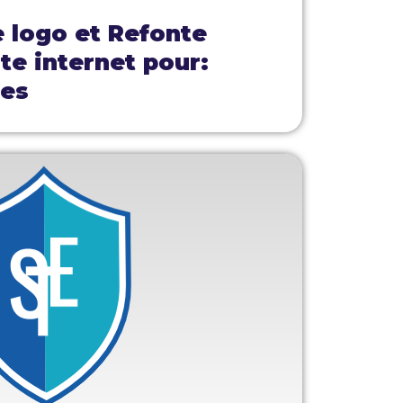
e logo et Refonte
ite internet pour:
mes