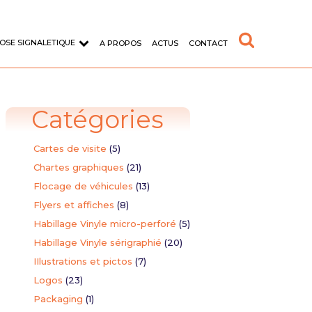
OSE SIGNALETIQUE
A PROPOS
ACTUS
CONTACT
Catégories
Cartes de visite
(5)
Chartes graphiques
(21)
Flocage de véhicules
(13)
d'entreprise
Typographie
Flyers et affiches
(8)
Habillage Vinyle micro-perforé
(5)
format sur adhésif vinyle
Création de la police de caractère
AWAX
Habillage Vinyle sérigraphié
(20)
IIlustrations et pictos
(7)
aire
Logos
(23)
Packaging
(1)