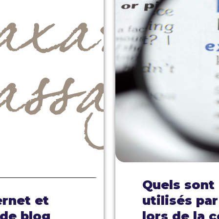
Quels sont 
ernet et
utilisés pa
 de blog
lors de la 