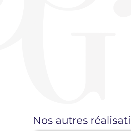
Création de site internet sur mesure
Brochures
Pose de film solaire et sécurité
Création de plaquettes publicitaires
Pose de film sur vitre anti chaleur
Pose de film sur vitre anti regard
Pose de film sur vitre anti intrusion
Nos autres réalisat