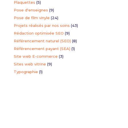
Plaquettes
(5)
Pose d'enseignes
(9)
torisation
Pose de film vinyle
(24)
seigne
Projets réalisés par nos soins
(43)
ion du formulaire de demande d'autorisation de modification de
Rédaction optimisée SEO
(9)
Référencement naturel (SEO)
(8)
Référencement payant (SEA)
(1)
Site web E-commerce
(3)
Sites web vitrine
(9)
Typographie
(1)