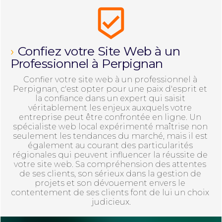
beenhere
Confiez votre Site Web à un 
Professionnel à Perpignan​
Confier votre site web à un professionnel à 
Perpignan, c'est opter pour une paix d'esprit et 
la confiance dans un expert qui saisit 
véritablement les enjeux auxquels votre 
entreprise peut être confrontée en ligne. Un 
spécialiste web local expérimenté maîtrise non 
seulement les tendances du marché, mais il est 
également au courant des particularités 
régionales qui peuvent influencer la réussite de 
votre site web. Sa compréhension des attentes 
de ses clients, son sérieux dans la gestion de 
projets et son dévouement envers le 
contentement de ses clients font de lui un choix 
judicieux.