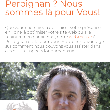
Perpignan ? Nous
sommes là pour Vous!
Que vous cherchiez à optimiser votre présence
en ligne, à optimiser votre site web ou à le
maintenir en parfait état, notre
webmaster
à
Perpignan est là pour vous. Apprenez davantage
sur comment nous pouvons vous assister dans
ces quatre aspects fondamentaux: