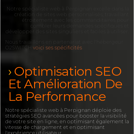
Notre spécialiste web à Perpignan excelle dans la
création de sites web personnalisés, travaillant
étroitement avec les commanditaires pour
combler leurs demandes spécifiques et
développer des sites singuliers et faciles à utiliser.
Nous travaillons en partenariat avec l'hébergeur
O2SWITCH
voici ses spécificités
Optimisation SEO
Et Amélioration De
La Performance
Notre spécialiste web à Perpignan déploie des
stratégies SEO avancées pour booster la visibilité
de votre site en ligne, en optimisant également la
vitesse de chargement et en optimisant
l'expérience utilisateur.