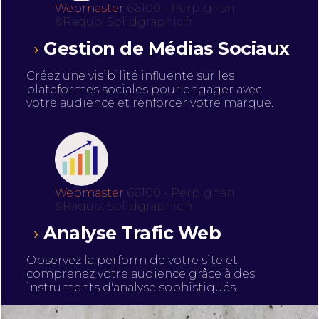
Webmaster
66100 - Perpignan
&Raquo; Solidgraphic.fr
Gestion de Médias Sociaux
Créez une visibilité influente sur les
plateformes sociales pour engager avec
votre audience et renforcer votre marque.
Webmaster
66100 - Perpignan
&Raquo; Solidgraphic.fr
Analyse Trafic Web
Observez la perform de votre site et
comprenez votre audience grâce à des
instruments d'analyse sophistiqués.