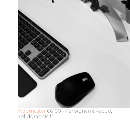
Webmaster
66100 - Perpignan &Raquo;
Solidgraphic.fr