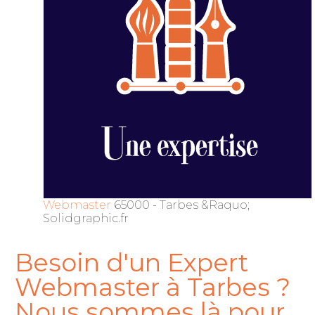
Webmaster
65000 - Tarbes &Raquo;
Solidgraphic.fr
Besoin d'un Expert
Webmaster à Tarbes ?
Nous sommes là pour