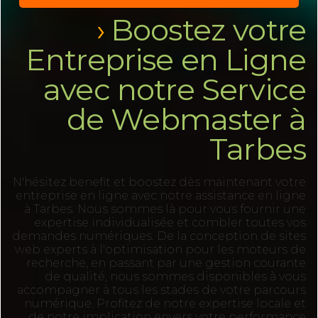
Boostez votre
Entreprise en Ligne
avec notre Service
de Webmaster à
Tarbes
N'hésitez benefit et boostez dès maintenant votre
entreprise en ligne avec notre assistance en ligne
à Tarbes. Nous sommes là pour vous fournir une
expertise individualisée et combler toutes vos
demandes numériques. De la conception de sites
web experts à l'optimisation pour les moteurs de
recherche, en passant par une gestion courante
de qualité, nous sommes disponibles à vous
accompagner à tous les stades de votre parcours
numérique. Profitez de notre expertise locale et
de notre implication envers votre performance