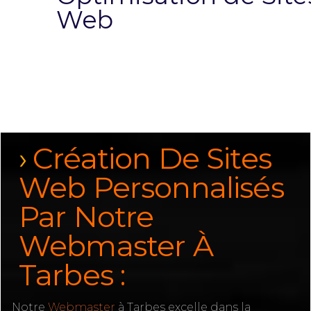
Web
Création De Sites
Web Personnalisés
Par Notre
Webmaster À
Tarbes :
Notre
Webmaster
à Tarbes excelle dans la