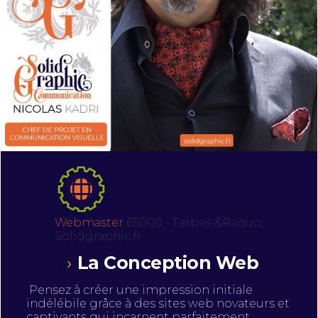
Webmaster
65000 - Tarbes &Raquo;
Solidgraphic.fr
La Conception Web
Pensez à créer une impression initiale
indélébile grâce à des sites web novateurs et
captivants qui incarnent parfaitement