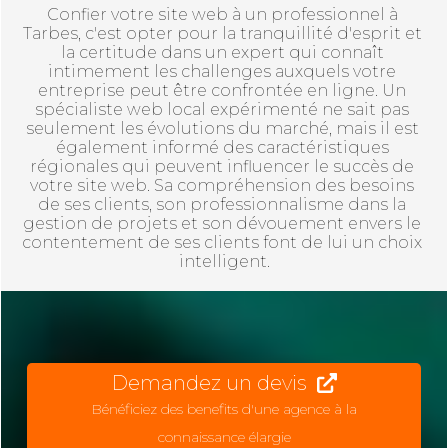
Confier votre site web à un professionnel à 
Tarbes, c'est opter pour la tranquillité d'esprit et 
la certitude dans un expert qui connaît 
intimement les challenges auxquels votre 
entreprise peut être confrontée en ligne. Un 
spécialiste web local expérimenté ne sait pas 
seulement les évolutions du marché, mais il est 
également informé des caractéristiques 
régionales qui peuvent influencer le succès de 
votre site web. Sa compréhension des besoins 
de ses clients, son professionnalisme dans la 
gestion de projets et son dévouement envers le 
contentement de ses clients font de lui un choix 
intelligent.
Demandez un devis
Bénéficiez des benefits d'une agence à la
connaissance élargie