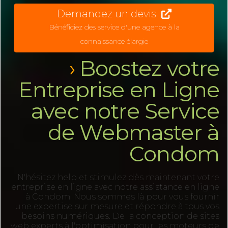
Demandez un devis
Bénéficiez des service d'une agence à la
connaissance élargie
Boostez votre
Entreprise en Ligne
avec notre Service
de Webmaster à
Condom
N'hésitez help et stimulez dès maintenant votre
entreprise en ligne avec notre assistance en ligne
à Condom. Nous sommes là pour vous fournir
une expertise sur mesure et répondre à tous vos
besoins numériques. De la conception de sites
web experts à l'optimisation pour les moteurs de