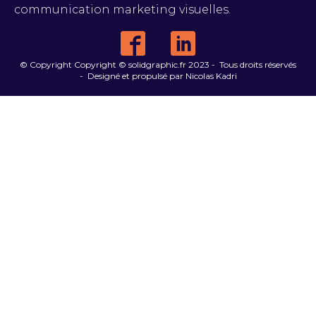
communication marketing visuelles.
© Copyright Copyright © solidgraphic.fr 2023 - Tous droits réservés
- Designé et propulsé par Nicolas Kadri