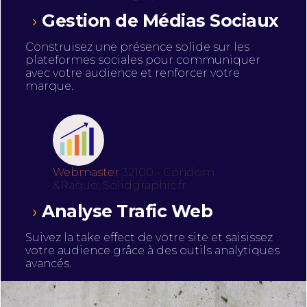
Gestion de Médias Sociaux
Construisez une présence solide sur les
plateformes sociales pour communiquer
avec votre audience et renforcer votre
marque.
Webmaster
32100 - Condom
&Raquo; Solidgraphic.fr
Analyse Trafic Web
Suivez la take effect de votre site et saisissez
votre audience grâce à des outils analytiques
avancés.