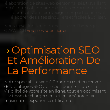
élaboration de sites web personnalisés, travaillant
en étroite collaboration avec les commanditaires
pour satisfaire leurs exigences particulières et
élaborer des sites singuliers et faciles à utiliser.
Nous travaillons en partenariat avec l'hébergeur
O2SWITCH
voici ses spécificités
Optimisation SEO
Et Amélioration De
La Performance
Notre spécialiste web à Condom met en œuvre
des stratégies SEO avancées pour renforcer la
visibilité de votre site en ligne, tout en optimisant
la vitesse de chargement et en améliorant au
maximum l'expérience utilisateur.