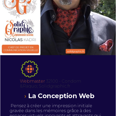
Webmaster
32100 - Condom
&Raquo; Solidgraphic.fr
La Conception Web
Pensez à créer une impression initiale
gravée dans les mémoires grâce à des
espaces virtuels innovants et attrayants qui