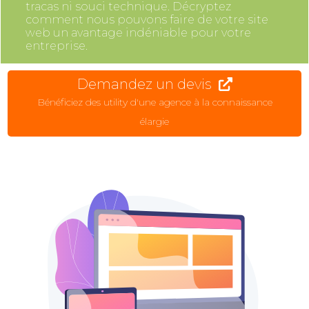
tracas ni souci technique. Décryptez
comment nous pouvons faire de votre site
web un avantage indéniable pour votre
entreprise.
Demandez un devis
Bénéficiez des utility d'une agence à la connaissance
élargie