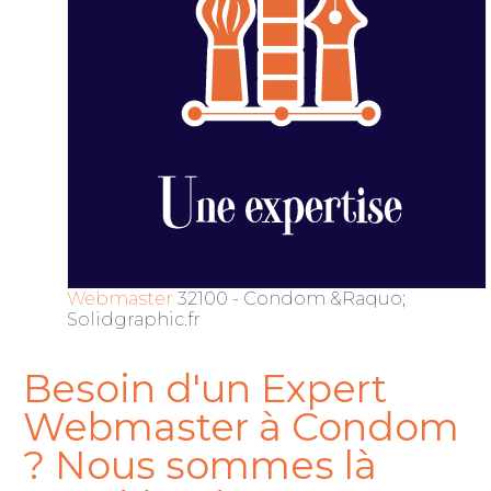
Webmaster
32100 - Condom &Raquo;
Solidgraphic.fr
Besoin d'un Expert
Webmaster à Condom
? Nous sommes là