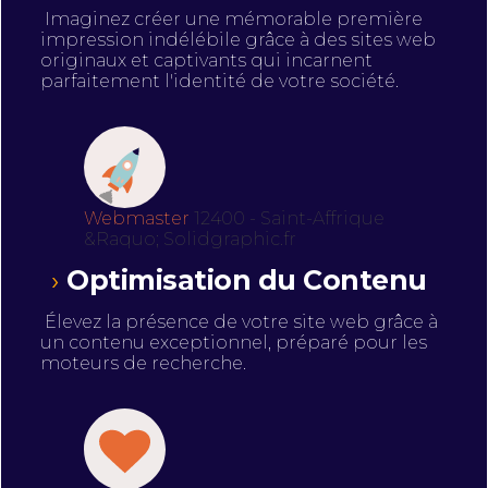
Imaginez créer une mémorable première
impression indélébile grâce à des sites web
originaux et captivants qui incarnent
parfaitement l'identité de votre société.
Webmaster
12400 - Saint-Affrique
&Raquo; Solidgraphic.fr
Optimisation du Contenu
Élevez la présence de votre site web grâce à
un contenu exceptionnel, préparé pour les
moteurs de recherche.