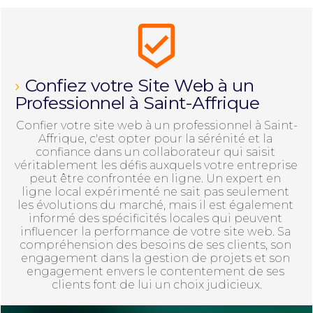
beenhere
Confiez votre Site Web à un 
Professionnel à Saint-Affrique​
Confier votre site web à un professionnel à Saint-
Affrique, c'est opter pour la sérénité et la 
confiance dans un collaborateur qui saisit 
véritablement les défis auxquels votre entreprise 
peut être confrontée en ligne. Un expert en 
ligne local expérimenté ne sait pas seulement 
les évolutions du marché, mais il est également 
informé des spécificités locales qui peuvent 
influencer la performance de votre site web. Sa 
compréhension des besoins de ses clients, son 
engagement dans la gestion de projets et son 
engagement envers le contentement de ses 
clients font de lui un choix judicieux.