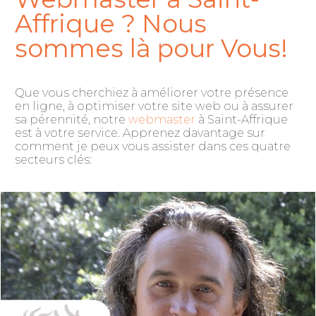
Affrique ? Nous
sommes là pour Vous!
Que vous cherchiez à améliorer votre présence
en ligne, à optimiser votre site web ou à assurer
sa pérennité, notre
webmaster
à Saint-Affrique
est à votre service. Apprenez davantage sur
comment je peux vous assister dans ces quatre
secteurs clés: