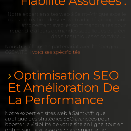
Fiabilité Assurées :
Notre expert en sites web à Saint-Affrique excelle
dans la création de sites web adaptés, coopérant
étroitement avec les commanditaires pour
répondre à leurs demandes spécifiques et créer
des sites uniques et conviviaux.
Nous travaillons en partenariat avec l'hébergeur
O2SWITCH
voici ses spécificités
Optimisation SEO
Et Amélioration De
La Performance
Notre expert en sites web à Saint-Affrique
applique des stratégies SEO avancées pour
booster la visibilité de votre site en ligne, tout en
optimisant la vitesse de chargement et en