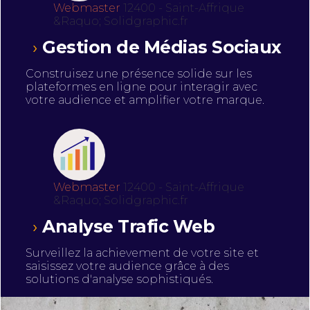
Webmaster
12400 - Saint-Affrique
&Raquo; Solidgraphic.fr
Gestion de Médias Sociaux
Construisez une présence solide sur les
plateformes en ligne pour interagir avec
votre audience et amplifier votre marque.
Webmaster
12400 - Saint-Affrique
&Raquo; Solidgraphic.fr
Analyse Trafic Web
Surveillez la achievement de votre site et
saisissez votre audience grâce à des
solutions d'analyse sophistiqués.