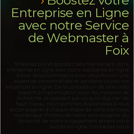
Entreprise en Ligne
avec notre Service
de Webmaster à
Foix
N'hésitez pro et boostez dès maintenant votre
entreprise en ligne avec notre assistance en ligne
à Foix. Nous sommes là pour vous fournir une
expertise personnalisée et satisfaire toutes vos
exigences en ligne. De la conception de sites web
experts à l'optimisation pour les moteurs de
recherche, en passant par un suivi régulier de
haut niveau, nous sommes disponibles à vous
accompagner à chaque étape de votre parcours
numérique. Profitez de notre connaissance du
terrain et de notre engagement envers votre
succès en ligne. Contactez-nous