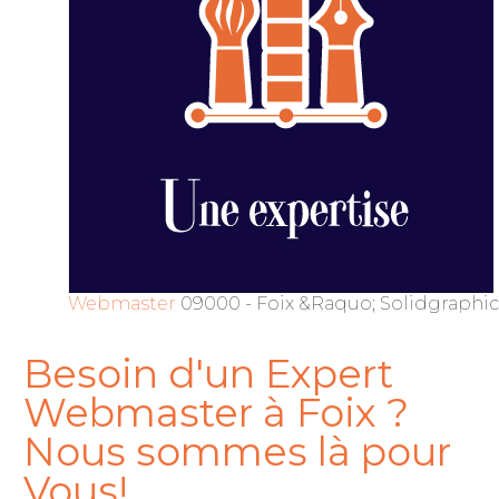
Webmaster
09000 - Foix &Raquo; Solidgraphic.
Besoin d'un Expert
Webmaster à Foix ?
Nous sommes là pour
Vous!