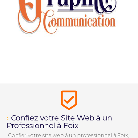
beenhere
Confiez votre Site Web à un 
Professionnel à Foix​
Confier votre site web à un professionnel à Foix, 