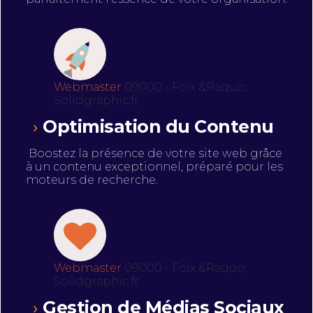
Webmaster
09000 - Foix &Raquo;
Solidgraphic.fr
Optimisation du Contenu
Boostez la présence de votre site web grâce
à un contenu exceptionnel, préparé pour les
moteurs de recherche.
Webmaster
09000 - Foix &Raquo;
Solidgraphic.fr
Gestion de Médias Sociaux