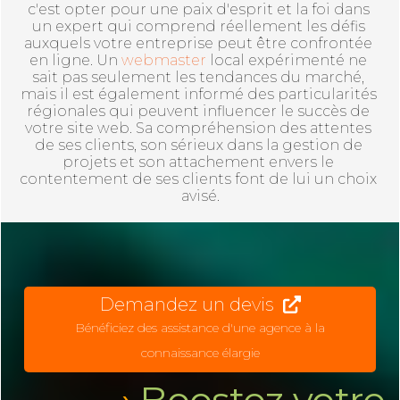
c'est opter pour une paix d'esprit et la foi dans 
un expert qui comprend réellement les défis 
auxquels votre entreprise peut être confrontée 
en ligne. Un 
webmaster
 local expérimenté ne 
sait pas seulement les tendances du marché, 
mais il est également informé des particularités 
régionales qui peuvent influencer le succès de 
votre site web. Sa compréhension des attentes 
de ses clients, son sérieux dans la gestion de 
projets et son attachement envers le 
contentement de ses clients font de lui un choix 
avisé.
Demandez un devis
Bénéficiez des assistance d'une agence à la
connaissance élargie
Boostez votre