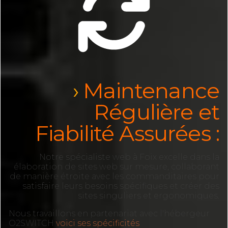
Maintenance
Régulière et
Fiabilité Assurées :
Notre spécialiste web à Foix excelle dans la
élaboration de sites web sur mesure, collaborant
de manière étroite avec les commanditaires pour
satisfaire leurs besoins spécifiques et créer des
sites singuliers et ergonomiques.
Nous travaillons en partenariat avec l'hébergeur
O2SWITCH
voici ses spécificités