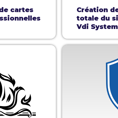
 de cartes
Création d
ssionnelles
totale du s
Vdi Syste