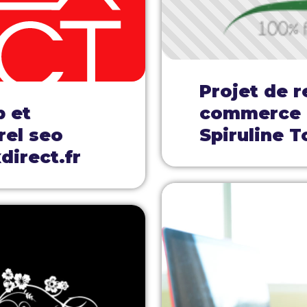
Projet de r
b et
commerce e
rel seo
Spiruline T
direct.fr