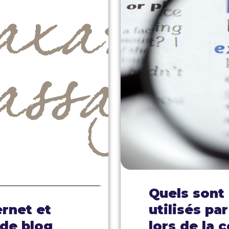
Quels sont 
ernet et
utilisés pa
 de blog
lors de la 