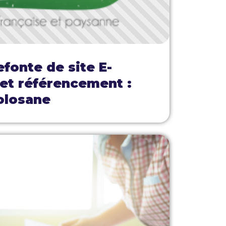
efonte de site E-
t référencement :
olosane