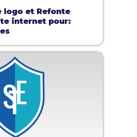
e logo et Refonte
ite internet pour:
mes