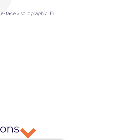
Impression sur adhésif micro-perforé
E-mailing marketing
e-face » solidgraphic. Fr
partage automatique sur réseaux sociaux
Demande d'au
de pose d'en
Survey et Créat
façade
ions