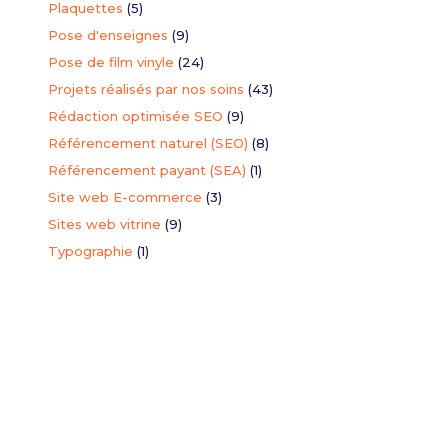
Plaquettes
(5)
Pose d'enseignes
(9)
torisation
Pose de film vinyle
(24)
seigne
Projets réalisés par nos soins
(43)
ion du formulaire de demande d'autorisation de modification de
Rédaction optimisée SEO
(9)
Référencement naturel (SEO)
(8)
Référencement payant (SEA)
(1)
Site web E-commerce
(3)
Sites web vitrine
(9)
Typographie
(1)