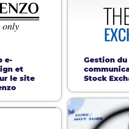
b e-
Gestion du
ign et
communicat
r le site
Stock Exch
enzo