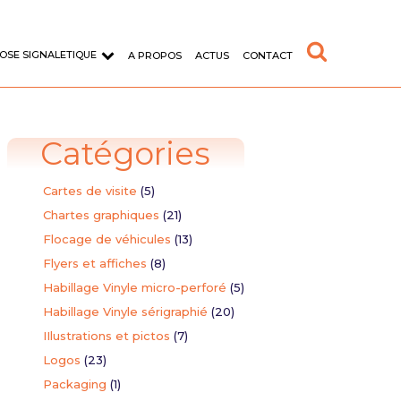
OSE SIGNALETIQUE
A PROPOS
ACTUS
CONTACT
Catégories
Cartes de visite
(5)
Chartes graphiques
(21)
Flocage de véhicules
(13)
d'entreprise
Typographie
Flyers et affiches
(8)
Habillage Vinyle micro-perforé
(5)
format sur adhésif vinyle
Création de la police de caractère
AWAX
Habillage Vinyle sérigraphié
(20)
IIlustrations et pictos
(7)
aire
Logos
(23)
Packaging
(1)