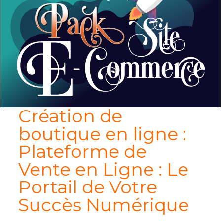
Création de
boutique en ligne :
Plateforme de
Vente en Ligne : Le
Portail de Votre
Succès Numérique