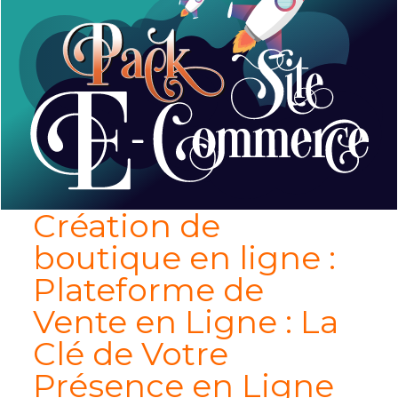
Création de
boutique en ligne :
Plateforme de
Vente en Ligne : La
Clé de Votre
Présence en Ligne