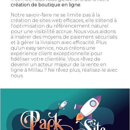
création de boutique en ligne
.
Notre savoir-faire ne se limite pas à la
création de sites web efficaces, elle s'étend à
l'optimisation du référencement naturel
pour une visibilité accrue. Nous vous aidons
à insérer des moyens de paiement sécurisés
et à gérer la livraison avec efficacité. Plus
qu'un easy service, nous créons une
expérience client exceptionnelle pour
fidéliser votre clientèle. Vous rêvez de
devenir un acteur majeur de la vente en
ligne à Millau ? Ne rêvez plus, réalisez-le avec
nous.